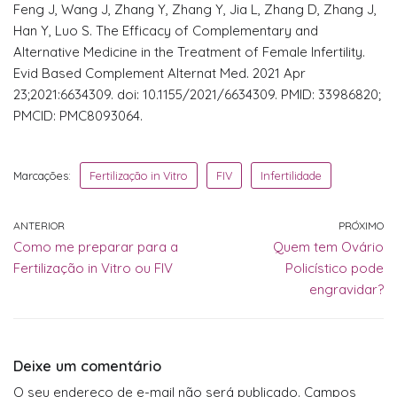
Feng J, Wang J, Zhang Y, Zhang Y, Jia L, Zhang D, Zhang J,
Han Y, Luo S. The Efficacy of Complementary and
Alternative Medicine in the Treatment of Female Infertility.
Evid Based Complement Alternat Med. 2021 Apr
23;2021:6634309. doi: 10.1155/2021/6634309. PMID: 33986820;
PMCID: PMC8093064.
Marcações:
Fertilização in Vitro
FIV
Infertilidade
ANTERIOR
PRÓXIMO
Como me preparar para a
Quem tem Ovário
Fertilização in Vitro ou FIV
Policístico pode
engravidar?
Deixe um comentário
O seu endereço de e-mail não será publicado.
Campos