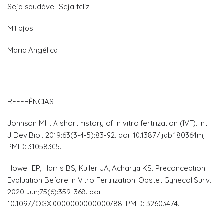
Seja saudável. Seja feliz
Mil bjos
Maria Angélica
REFERÊNCIAS
Johnson MH. A short history of in vitro fertilization (IVF). Int
J Dev Biol. 2019;63(3-4-5):83-92. doi: 10.1387/ijdb.180364mj.
PMID: 31058305.
Howell EP, Harris BS, Kuller JA, Acharya KS. Preconception
Evaluation Before In Vitro Fertilization. Obstet Gynecol Surv.
2020 Jun;75(6):359-368. doi:
10.1097/OGX.0000000000000788. PMID: 32603474.