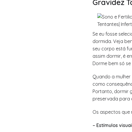
Gravidez T
Se eu fosse seleci
dormida. Veja bem
seu corpo está fu
assim dormir, é er
Dorme bem só se t
Quando a mulher 
como consequênci
Portanto, dormir 
preservada para 
Os aspectos que m
– Estímulos visua