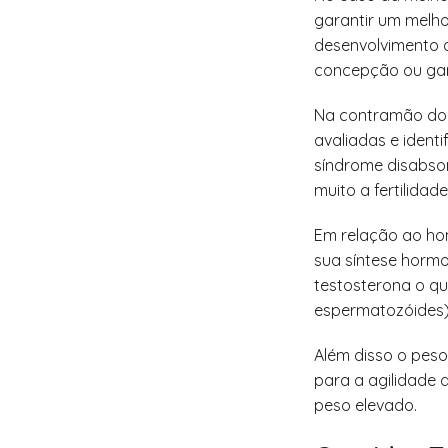
garantir um melho
desenvolvimento d
concepção ou gan
Na contramão do 
avaliadas e ident
síndrome disabsor
muito a fertilida
Em relação ao ho
sua síntese hormo
testosterona o q
espermatozóides)
Além disso o peso
para a agilidade 
peso elevado.