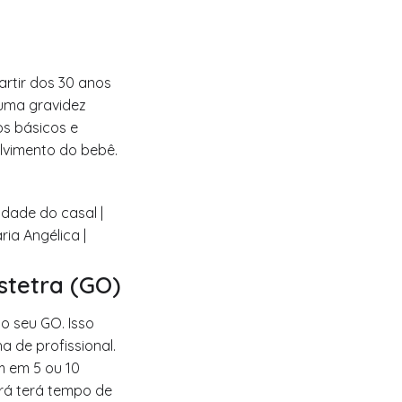
artir dos 30 anos
 uma gravidez
os básicos e
lvimento do bebê.
stetra (GO)
o seu GO. Isso
a de profissional.
m em 5 ou 10
rá terá tempo de