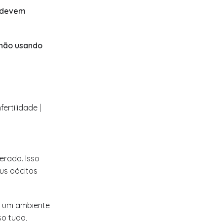
o devem
 não usando
erada. Isso
us oócitos
, um ambiente
so tudo,