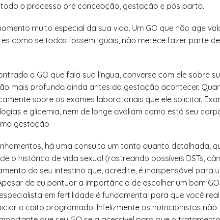
 todo o processo pré concepção, gestação e pós parto.
omento muito especial da sua vida. Um GO que não age valo
ntes como se todas fossem iguais, não merece fazer parte 
.
ontrado o GO que fala sua língua, converse com ele sobre s
ção mais profunda ainda antes da gestação acontecer. Quan
icamente sobre os exames laboratoriais que ele solicitar. E
gias e glicemia, nem de longe avaliam como está seu corpo 
uma gestação.
amentos, há uma consulta um tanto quanto detalhada, qu
e o histórico de vida sexual (rastreando possíveis DSTs, cân
mento do seu intestino que, acredite, é indispensável para
Apesar de eu pontuar a importância de escolher um bom GO,
 especialista em fertilidade é fundamental para que você rea
iciar o coito programado. Infelizmente os nutricionistas não
importante que seu GO seja acessível para que o tratamento 