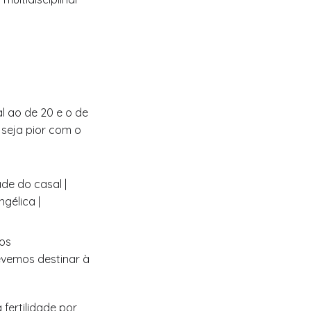
l ao de 20 e o de
 seja pior com o
os
evemos destinar à
fertilidade por