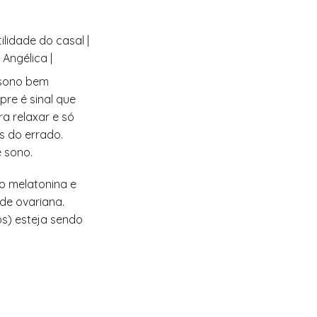
e sono bem
re é sinal que
a relaxar e só
os do errado.
e sono.
 melatonina e
de ovariana.
os) esteja sendo