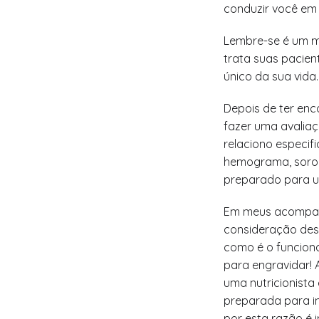
conduzir você em
Lembre-se é um m
trata suas pacie
único da sua vida
Depois de ter enc
fazer uma avalia
relaciono especif
hemograma, sorolo
preparado para 
Em meus acompanh
consideração desd
como é o funciona
para engravidar! 
uma nutricionista
preparada para in
por esta razão é 