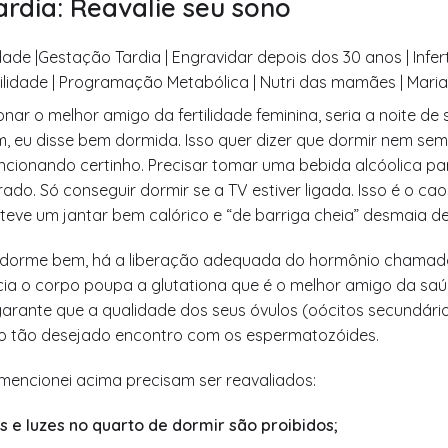
ardia: Reavalie seu sono
onar o melhor amigo da fertilidade feminina, seria a noite d
, eu disse bem dormida. Isso quer dizer que dormir nem semp
ncionando certinho. Precisar tomar uma bebida alcóolica par
rado. Só conseguir dormir se a TV estiver ligada. Isso é o ca
eve um jantar bem calórico e “de barriga cheia” desmaia d
dorme bem, há a liberação adequada do hormônio chamado
a o corpo poupa a glutationa que é o melhor amigo da saú
garante que a qualidade dos seus óvulos (oócitos secundári
o tão desejado encontro com os espermatozóides.
encionei acima precisam ser reavaliados:
is e luzes no quarto de dormir são proibidos;