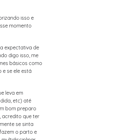
rizando isso e
desse momento
ua expectativa de
do digo isso, me
xames básicos como
e se ele está
e leva em
dida, etc) até
 um bom preparo
 acredito que ter
lmente se sinta
 fazem o parto e
multidisciplinar