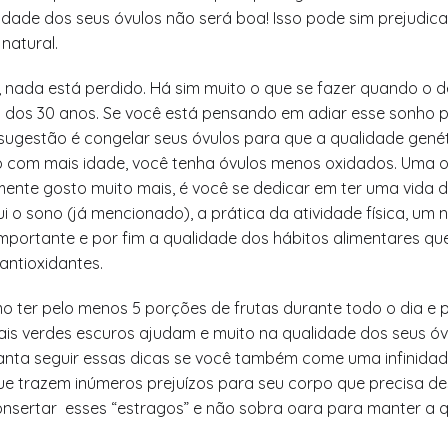
idade dos seus óvulos não será boa! Isso pode sim prejudica
natural.
 nada está perdido. Há sim muito o que se fazer quando o d
 dos 30 anos. Se você está pensando em adiar esse sonho 
sugestão é congelar seus óvulos para que a qualidade genét
 com mais idade, você tenha óvulos menos oxidados. Uma o
mente gosto muito mais, é você se dedicar em ter uma vida 
lui o sono (já mencionado), a prática da atividade física, um n
 importante e por fim a qualidade dos hábitos alimentares q
 antioxidantes.
o ter pelo menos 5 porções de frutas durante todo o dia e 
is verdes escuros ajudam e muito na qualidade dos seus óvu
ianta seguir essas dicas se você também come uma infinida
que trazem inúmeros prejuízos para seu corpo que precisa de
onsertar esses “estragos” e não sobra oara para manter a 