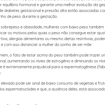
r equilíbrio hormonal e garante uma melhor evolução da ges
e diabetes gestacional e pressão alta estão associadas c
ho de peso durante a gestação.
sobrepeso e obesidade, mulheres com baixo peso também 
ificar os motivos pelos quais o peso não consegue estar aju
tiva, alergias alimentares ou mesmo dietas restritivas, pode
de e com isso distanciar a mulher do sonho de ser mãe
mem, o fato de estar acima do peso também pode trazer um
nal, aumentando os níveis de estrogênio e diminuindo os níve
ue é extremamente prejudicial para a espermatogênese (fab
.
 elevado pode ser sinal de baixo consumo de vegetais e frut
dos espermatozóides e que, a ausência deles, está associa