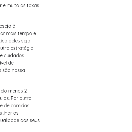
r e muito as taxas
esejo é
por mais tempo e
ica deles seja
utra estratégia
de cuidados
ível de
ue são nossa
pelo menos 2
los. Por outro
de de comidas
stinar os
qualidade dos seus