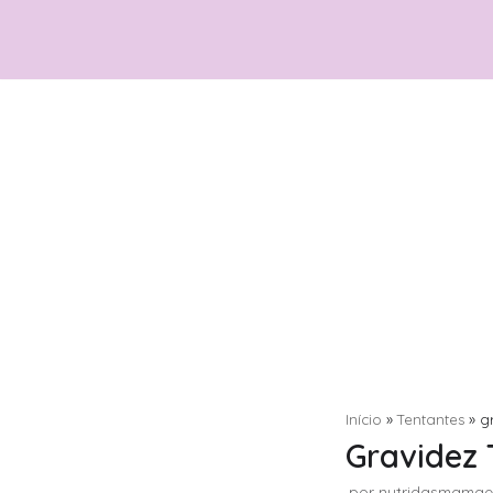
Pular
para
o
conteúdo
Início
»
Tentantes
»
g
Gravidez 
por
nutridasmamae