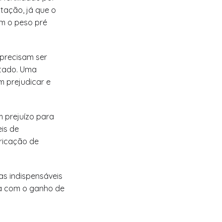
tação, já que o
om o peso pré
precisam ser
stado. Uma
m prejudicar e
 prejuízo para
is de
ricação de
as indispensáveis
da com o ganho de