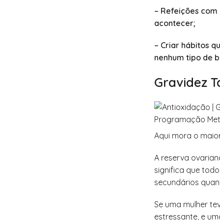
– Refeições com
acontecer;
– Criar hábitos 
nenhum tipo de be
Gravidez T
Aqui mora o maio
A reserva ovarian
significa que tod
secundários quand
Se uma mulher tev
estressante, e um