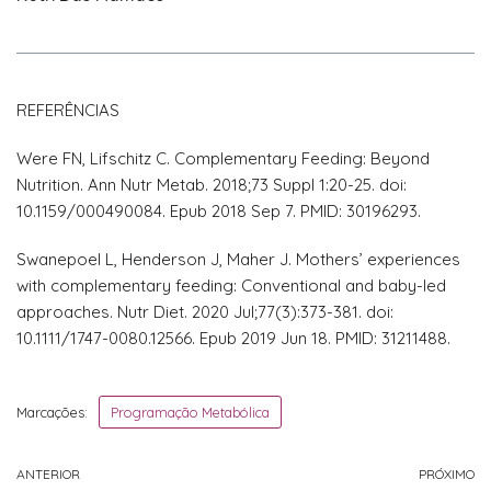
REFERÊNCIAS
Were FN, Lifschitz C. Complementary Feeding: Beyond
Nutrition. Ann Nutr Metab. 2018;73 Suppl 1:20-25. doi:
10.1159/000490084. Epub 2018 Sep 7. PMID: 30196293.
Swanepoel L, Henderson J, Maher J. Mothers’ experiences
with complementary feeding: Conventional and baby-led
approaches. Nutr Diet. 2020 Jul;77(3):373-381. doi:
10.1111/1747-0080.12566. Epub 2019 Jun 18. PMID: 31211488.
Marcações:
Programação Metabólica
ANTERIOR
PRÓXIMO