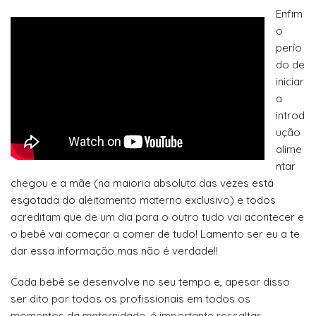
Enfim
o
perío
do de
iniciar
a
introd
ução
alime
ntar
chegou e a mãe (na maioria absoluta das vezes está
esgotada do aleitamento materno exclusivo) e todos
acreditam que de um dia para o outro tudo vai acontecer e
o bebê vai começar a comer de tudo! Lamento ser eu a te
dar essa informação mas não é verdade!!
Cada bebê se desenvolve no seu tempo e, apesar disso
ser dito por todos os profissionais em todos os
momentos da maternidade, é importante ressaltar